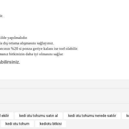
r.
ilde yapılmalıdır.
a dış ortama alışmasını sağlayınız.
rcının %20 si ponza geriye kalanı ise torf olabilir.
nız bitkinizin daha iyi olmasını sağlar.
ilirsiniz
.
e diğer konularda yetersiz gördüğünüz noktaları öneri formunu kullanarak tarafımı
Bu ürüne ilk yorumu siz yapın!
r.
Yorum Yaz
ekilir
kedi otu tohumu satın al
kedi otu tohumu nerede satılır
k
kedi otu tohum
kediotu bitkisi