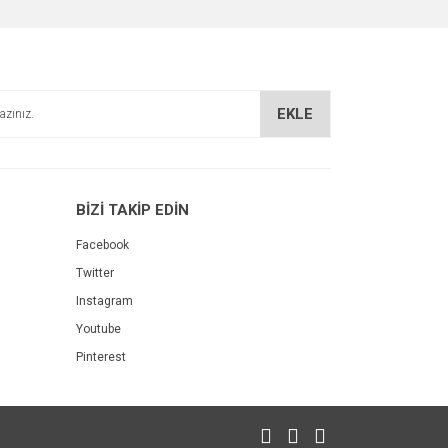
EKLE
BİZİ TAKİP EDİN
Karışık Renkli Cezayir Menekşesi Tohumu
Facebook
Twitter
22,00 TL
Instagram
Youtube
Pinterest