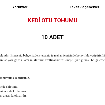
Yorumlar
Taksit Seçenekleri
KEDİ OTU TOHUMU
10 ADET
ydır. .İsterseniz bahçenizde isterseniz iç mekan içerisinde kolaylıkla yetiştiriciliğ
ise yaza göre sulama miktarınızı azaltmalısınız.Güneşli , yarı güneşli bölgelerde 
rt mevsim ekebilirsiniz.
inde ekletiniz.
raklarında kullanınız.
m arasında olmalıdır.