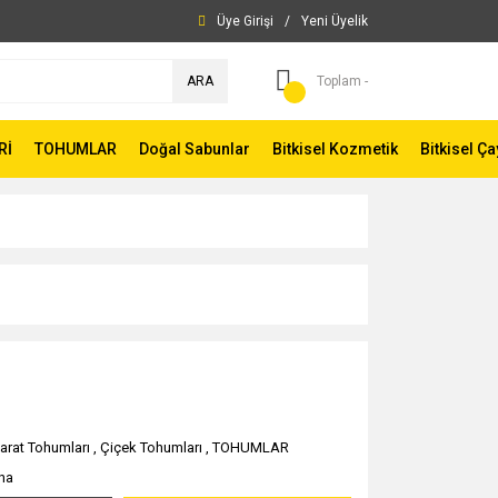
Üye Girişi
/
Yeni Üyelik
ARA
Toplam -
Rİ
TOHUMLAR
Doğal Sabunlar
Bitkisel Kozmetik
Bitkisel Ça
arat Tohumları
,
Çiçek Tohumları
,
TOHUMLAR
na