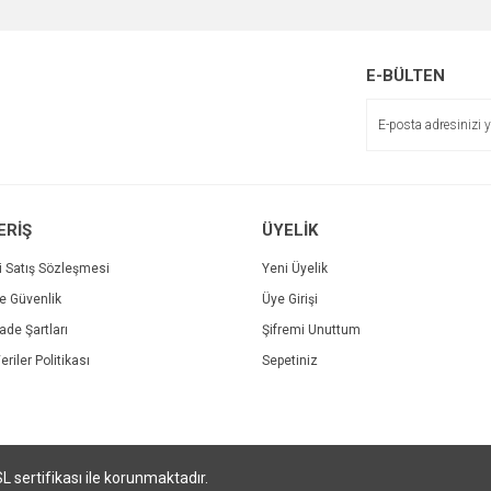
E-BÜLTEN
Gönder
ERİŞ
ÜYELİK
i Satış Sözleşmesi
Yeni Üyelik
ve Güvenlik
Üye Girişi
İade Şartları
Şifremi Unuttum
eriler Politikası
Sepetiniz
Karışık Şeker Tabağı(Çayır Papatyası) Çiçeği Tohumu (25 tohum)
SL sertifikası ile korunmaktadır.
22,00 TL