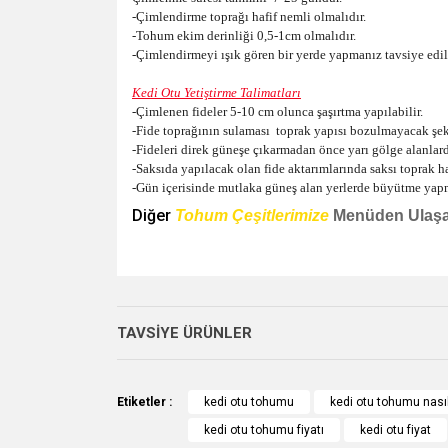
-Çimlendirme toprağı hafif nemli olmalıdır.
-Tohum ekim derinliği 0,5-1cm olmalıdır.
-Çimlendirmeyi ışık gören bir yerde yapmanız tavsiye edili
Kedi Otu Yetiştirme Talimatları
-Çimlenen fideler 5-10 cm olunca şaşırtma yapılabilir.
-Fide toprağının sulaması toprak yapısı bozulmayacak şek
-Fideleri direk güneşe çıkarmadan önce yarı gölge alanlard
-Saksıda yapılacak olan fide aktarımlarında saksı toprak ha
-Gün içerisinde mutlaka güneş alan yerlerde büyütme yapma
Diğer
Tohum Çeşitlerimize
Menüden Ulaşab
Bu ürünün fiyat bilgisi, resim, ürün açıklamalarında v
Görüş ve önerileriniz için teşekkür ederiz.
TAVSİYE ÜRÜNLER
Ürün resmi kalitesiz, bozuk veya görüntülenemiyo
Ürün açıklamasında eksik bilgiler bulunuyor.
Etiketler :
kedi otu tohumu
kedi otu tohumu nasıl 
Ürün bilgilerinde hatalar bulunuyor.
kedi otu tohumu fiyatı
kedi otu fiyat
Ürün fiyatı diğer sitelerden daha pahalı.