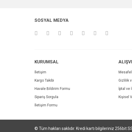
Bu ürüne benzer farklı alternatifler olmalı.
SOSYAL MEDYA
KURUMSAL
ALIŞV
Tarçın Kokulu Fesleğen Tohumu 25 Adet
İletişim
Mesafel
Kargo Takibi
Gizlilik 
28,00 TL
Havale Bildirim Formu
İptal ve 
Sipariş Sorgula
Kişisel V
İletişim Formu
© Tüm hakları saklıdır. Kredi kartı bilgileriniz 256bit S