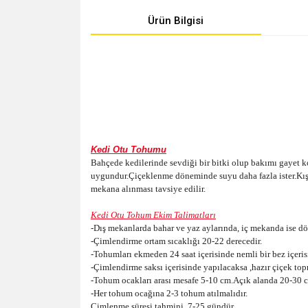
Ürün Bilgisi
Kedi Otu Tohumu
Bahçede kedilerinde sevdiği bir bitki olup bakımı gayet kola
uygundur.Çiçeklenme döneminde suyu daha fazla ister.Kışın 
mekana alınması tavsiye edilir.
Kedi Otu Tohum Ekim Talimatları
-Dış mekanlarda bahar ve yaz aylarında, iç mekanda ise dö
-Çimlendirme ortam sıcaklığı 20-22 derecedir.
-Tohumları ekmeden 24 saat içerisinde nemli bir bez içeris
-Çimlendirme saksı içerisinde yapılacaksa ,hazır çiçek top
-Tohum ocakları arası mesafe 5-10 cm.Açık alanda 20-30 c
-Her tohum ocağına 2-3 tohum atılmalıdır.
Çimlenme süresi tahmini 7-25 gündür.