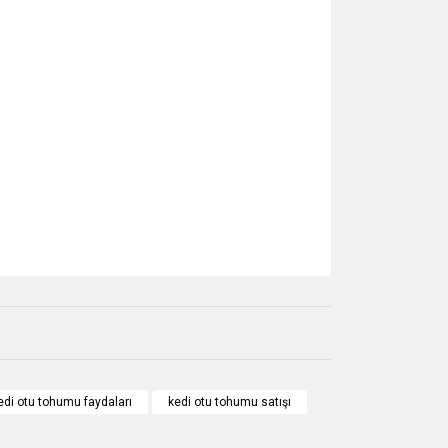
za iletebilirsiniz.
edi otu tohumu faydaları
kedi otu tohumu satışı