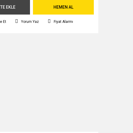
TE EKLE
HEMEN AL
e Et
Yorum Yaz
Fiyat Alarmı