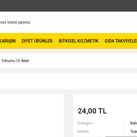
 KARIŞIM
DİYET ÜRÜNLER
BİTKİSEL KOZMETİK
GIDA TAKVİYELE
u Tohumu 10 Adet
24,00 TL
Kategori
Bah
Marka
Tua