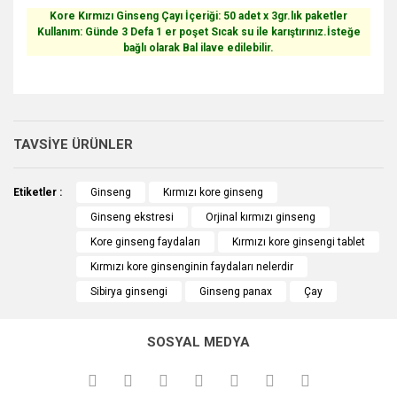
Kore Kırmızı Ginseng Çayı İçeriği: 50 adet x 3gr.lık paketler
Kullanım: Günde 3 Defa 1 er poşet Sıcak su ile karıştırınız.İsteğe
bağlı olarak Bal ilave edilebilir.
Bu ürünün fiyat bilgisi, resim, ürün açıklamalarında ve diğer
konularda yetersiz gördüğünüz noktaları öneri formunu
kullanarak tarafımıza iletebilirsiniz.
TAVSİYE ÜRÜNLER
Görüş ve önerileriniz için teşekkür ederiz.
kırmızı kore ginseng çayı
Etiketler :
Ginseng
Kırmızı kore ginseng
ürün inanılmaz bir şekilde elime hızlı ulaştı,bu çayı 16 yaşındaki
Ürün resmi kalitesiz, bozuk veya görüntülenemiyor.
kızım için sürekli kullanıyorum ve gerçekten çok faydasını gördüm
Ginseng ekstresi
Orjinal kırmızı ginseng
Ürün açıklamasında eksik bilgiler bulunuyor.
çok teşekkür ederim...
Kore ginseng faydaları
Kırmızı kore ginsengi tablet
Ürün bilgilerinde hatalar bulunuyor.
selda azap | 21/11/2014
Kırmızı kore ginsenginin faydaları nelerdir
Ürün fiyatı diğer sitelerden daha pahalı.
Sibirya ginsengi
Ginseng panax
Çay
Bu ürüne benzer farklı alternatifler olmalı.
Yorum Yaz
SOSYAL MEDYA
Ginseng With Epimedium Complex