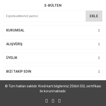
Gönder
E-BÜLTEN
100,83 TL
EKLE
YENİ
KURUMSAL
ALIŞVERİŞ
ÜYELİK
GİNEX 72 SOLUSYON
BİZİ TAKİP EDİN
122,22 TL
KOREAN RED GINSENG Extract
© Tüm hakları saklıdır. Kredi kartı bilgileriniz 256bit SSL sertifikası
35,65 TL
ile korunmaktadır.
YENİ