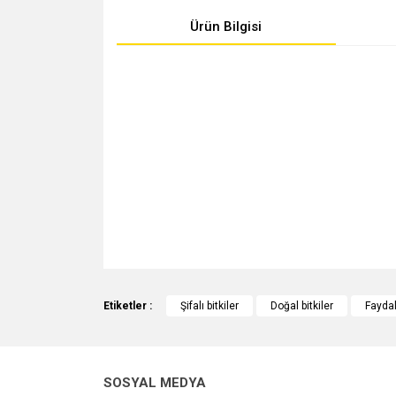
Ürün Bilgisi
Bu ürünün fiyat bilgisi, resim, ürün açıklamalarında v
Görüş ve önerileriniz için teşekkür ederiz.
Etiketler :
Şifalı bitkiler
Doğal bitkiler
Faydalı
Ürün resmi kalitesiz, bozuk veya görüntülenemiyo
Ürün açıklamasında eksik bilgiler bulunuyor.
SOSYAL MEDYA
Ürün bilgilerinde hatalar bulunuyor.