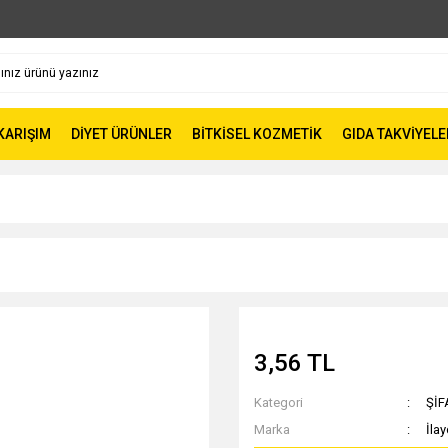
 KARIŞIM
DİYET ÜRÜNLER
BİTKİSEL KOZMETİK
GIDA TAKVİYELE
3,56 TL
Kategori
ŞİF
Marka
İla