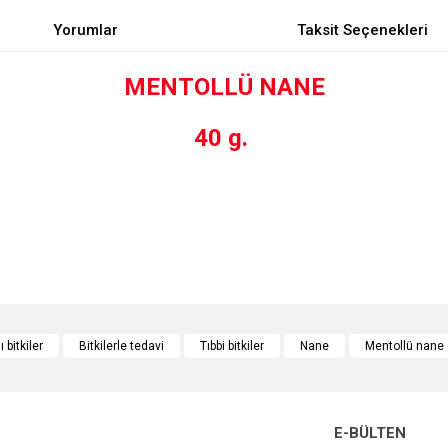
Yorumlar
Taksit Seçenekleri
MENTOLLÜ NANE
40 g.
e diğer konularda yetersiz gördüğünüz noktaları öneri formunu kullanarak tarafımı
Bu ürüne ilk yorumu siz yapın!
 bitkiler
Bitkilerle tedavi
Tıbbi bitkiler
Nane
Mentollü nane
r.
Yorum Yaz
E-BÜLTEN