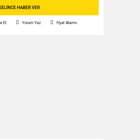
GELİNCE HABER VER
e Et
Yorum Yaz
Fiyat Alarmı