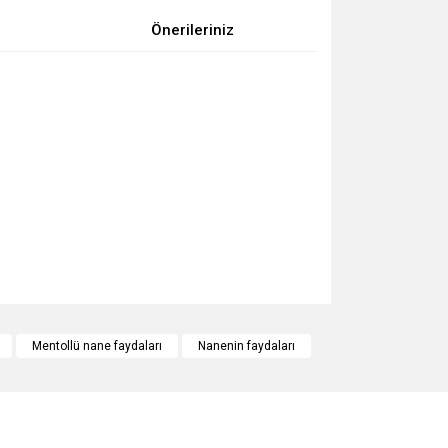
Önerileriniz
za iletebilirsiniz.
Mentollü nane faydaları
Nanenin faydaları