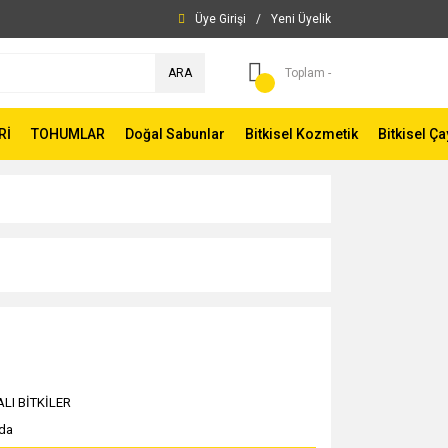
Üye Girişi
/
Yeni Üyelik
ARA
Toplam -
Rİ
TOHUMLAR
Doğal Sabunlar
Bitkisel Kozmetik
Bitkisel Ça
ALI BİTKİLER
yda