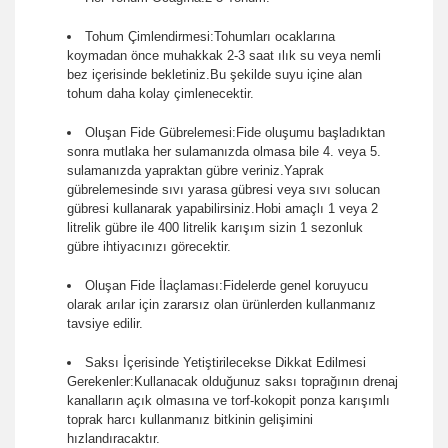
Tohum Çimlendirmesi:Tohumları ocaklarına
koymadan önce muhakkak 2-3 saat ılık su veya nemli
bez içerisinde bekletiniz.Bu şekilde suyu içine alan
tohum daha kolay çimlenecektir.
Oluşan Fide Gübrelemesi:Fide oluşumu başladıktan
sonra mutlaka her sulamanızda olmasa bile 4. veya 5.
sulamanızda yapraktan gübre veriniz.Yaprak
gübrelemesinde sıvı yarasa gübresi veya sıvı solucan
gübresi kullanarak yapabilirsiniz.Hobi amaçlı 1 veya 2
litrelik gübre ile 400 litrelik karışım sizin 1 sezonluk
gübre ihtiyacınızı görecektir.
Oluşan Fide İlaçlaması:Fidelerde genel koruyucu
olarak arılar için zararsız olan ürünlerden kullanmanız
tavsiye edilir.
Saksı İçerisinde Yetiştirilecekse Dikkat Edilmesi
Gerekenler:Kullanacak olduğunuz saksı toprağının drenaj
kanalların açık olmasına ve torf-kokopit ponza karışımlı
toprak harcı kullanmanız bitkinin gelişimini
hızlandıracaktır.