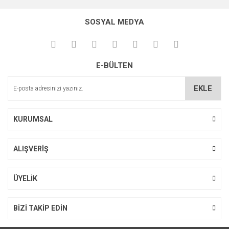
Gönder
SOSYAL MEDYA
E-BÜLTEN
Karışık Şeker Tabağı(Çayır Papatyası) Çiçeği Tohumu (25 tohum)
EKLE
22,00 TL
KURUMSAL
ALIŞVERİŞ
ÜYELİK
BİZİ TAKİP EDİN