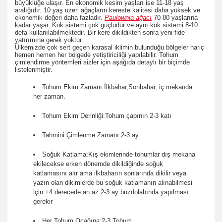
büyüklüğe ulaşır. En ekonomik kesim yaşları ise 11-18 yaş
aralığıdır. 10 yaş üzeri ağaçların kereste kalitesi daha yüksek ve
ekonomik değeri daha fazladır.
Paulownia ağacı
70-80 yaşlarına
kadar yaşar. Kök sistemi çok güçlüdür ve aynı kök sistemi 8-10
defa kullanılabilmektedir. Bir kere dikildikten sonra yeni fide
yatırımına gerek yoktur.
Ülkemizde çok sert geçen karasal iklimin bulunduğu bölgeler hariç
hemen hemen her bölgede yetiştiriciliği yapılabilir. Tohum
çimlendirme yöntemleri sizler için aşağıda detaylı bir biçimde
listelenmiştir.
Tohum Ekim Zamanı:İlkbahar,Sonbahar, iç mekanda
her zaman.
Tohum Ekim Derinliği:Tohum çapının 2-3 katı
Tahmini Çimlenme Zamanı:2-3 ay
Soğuk Katlama:Kış ekimlerinde tohumlar dış mekana
ekilecekse erken dönemde dikildiğinde soğuk
katlamasını alır ama ilkbaharın sonlarında dikilir veya
yazın olan dikimlerde bu soğuk katlamanın alınabilmesi
için +4 derecede an az 2-3 ay buzdolabında yapılması
gerekir
Her Tohum Ocağına:2-3 Tohum.