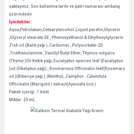
saklayınız. Son kullanma tarihi ve patri numarası ambalaj
üzerindedir.
İçindekiler:
Aqua,Petrolatum,Cetearylalcohol ,Liquid parafin,Glycerin
,Glyceryl stearate SE , Phenoxyethanol & Ethylhexylglycerin
,Fish oil (Balık yağı ), Carbomer , Polysorbate-20
,Triethanolamine , Vanillyl Butyl Ether, Thymus vulgaris
(Thyme )Oil Kekik yağı, Eucalyptus species leaf (Eucalyptus
)oil (Okaliptus yağı) , Rosmarinus Officinalis leaf(Rosemary
oil )(Biberiye yağı ) ,Menthol, ,Camphor , Calendula
Officinalis (Marigold ) extract(Aynısafa özü )
Paketi İçeriği: 1 Adet
Miktar: 25 mL