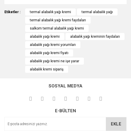
Bu ürünün fiyat bilgisi, resim, ürün açıklamalarında ve diğer
Etiketler :
konularda yetersiz gördüğünüz noktaları öneri formunu
termal alabalık yağı kremi
termal alabalık yağı
Bu ürüne ilk yorumu siz yapın!
kullanarak tarafımıza iletebilirsiniz.
termal alabalık yağı kremi faydaları
Görüş ve önerileriniz için teşekkür ederiz.
salkom termal alabalık yağı kremi
Yorum Yaz
alabalık yağı kremi
alabalık yağı kreminin faydaları
Ürün resmi kalitesiz, bozuk veya görüntülenemiyor.
alabalık yağı kremi yorumları
Ürün açıklamasında eksik bilgiler bulunuyor.
alabalık yağı kremi fiyatı
Ürün bilgilerinde hatalar bulunuyor.
alabalık yağı kremi ne işe yarar
Ürün fiyatı diğer sitelerden daha pahalı.
alabalık kremi sipariş
Bu ürüne benzer farklı alternatifler olmalı.
SOSYAL MEDYA
Gönder
E-BÜLTEN
EKLE