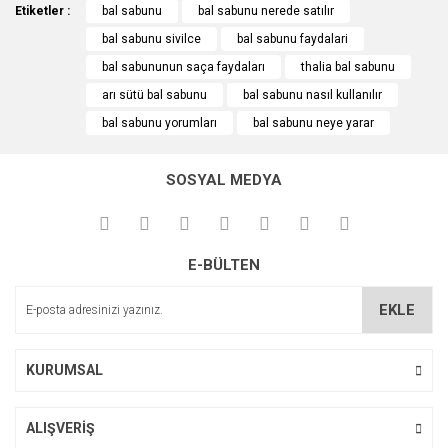
Etiketler :
bal sabunu
bal sabunu nerede satılır
Ürün resmi kalitesiz, bozuk veya görüntülenemiyor.
bal sabunu sivilce
bal sabunu faydalari
Ürün açıklamasında eksik bilgiler bulunuyor.
bal sabununun saça faydaları
thalia bal sabunu
Ürün bilgilerinde hatalar bulunuyor.
arı sütü bal sabunu
bal sabunu nasıl kullanılır
Ürün fiyatı diğer sitelerden daha pahalı.
bal sabunu yorumları
bal sabunu neye yarar
Bu ürüne benzer farklı alternatifler olmalı.
SOSYAL MEDYA
Thalia Kefir Sabunu 150 Gr
Thalia Keçi Sütü Sabunu 150 Gr
19,32 TL
Gönder
E-BÜLTEN
19,32 TL
EKLE
KURUMSAL
ALIŞVERİŞ