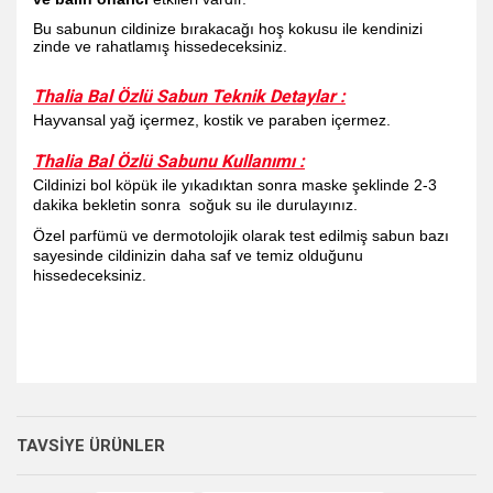
Bu sabunun cildinize bırakacağı hoş kokusu ile kendinizi
zinde ve rahatlamış hissedeceksiniz.
Thalia Bal Özlü Sabun Teknik Detaylar :
Hayvansal yağ içermez, kostik ve paraben içermez.
Thalia Bal Özlü Sabunu Kullanımı :
Cildinizi bol köpük ile yıkadıktan sonra maske şeklinde 2-3
dakika bekletin sonra soğuk su ile durulayınız.
Özel parfümü ve dermotolojik olarak test edilmiş sabun bazı
sayesinde cildinizin daha saf ve temiz olduğunu
hissedeceksiniz.
Bu ürünün fiyat bilgisi, resim, ürün açıklamalarında ve diğer
konularda yetersiz gördüğünüz noktaları öneri formunu
Bu ürüne ilk yorumu siz yapın!
kullanarak tarafımıza iletebilirsiniz.
TAVSİYE ÜRÜNLER
Görüş ve önerileriniz için teşekkür ederiz.
Yorum Yaz