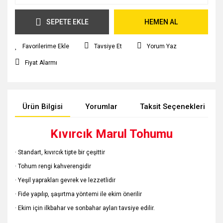
SEPETE EKLE
HEMEN AL
Tavsiye Et
Yorum Yaz
Fiyat Alarmı
Ürün Bilgisi
Yorumlar
Taksit Seçenekleri
Kıvırcık Marul Tohumu
· Standart, kıvırcık tipte bir çeşittir
· Tohum rengi kahverengidir
· Yeşil yaprakları gevrek ve lezzetlidir
· Fide yapılıp, şaşırtma yöntemi ile ekim önerilir
· Ekim için ilkbahar ve sonbahar ayları tavsiye edilir.