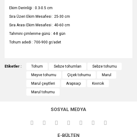
Ekim Derinliği : 0.3-0.5 cm
Sıra Üzeri Ekim Mesafesi : 25-30 cm
Sıra Arası Ekim Mesafesi : 40-60 cm
Tahmini çimlenme günü : 4-8 gün
Tohum adedi : 700-900 gr/adet
Bu ürünün fiyat bilgisi, resim, ürün açıklamalarında ve diğer
Etiketler :
konularda yetersiz gördüğünüz noktaları öneri formunu
Tohum
Sebze tohumları
Sebze tohumu
Bu ürüne ilk yorumu siz yapın!
kullanarak tarafımıza iletebilirsiniz.
Meyve tohumu
Çiçek tohumu
Marul
Görüş ve önerileriniz için teşekkür ederiz.
Marul çeşitleri
Arapsaçı
Kıvırcık
Yorum Yaz
Marul tohumu
Ürün resmi kalitesiz, bozuk veya görüntülenemiyor.
Ürün açıklamasında eksik bilgiler bulunuyor.
SOSYAL MEDYA
Ürün bilgilerinde hatalar bulunuyor.
Ürün fiyatı diğer sitelerden daha pahalı.
Bu ürüne benzer farklı alternatifler olmalı.
E-BÜLTEN