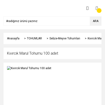
ARA
Anasayfa
TOHUMLAR
Sebze-Meyve Tohumları
Kıvırcık Mar
Kıvırcık Marul Tohumu 100 adet